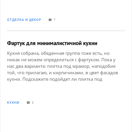
ОТДЕЛКА И ДЕКОР
7
Фартук для минималистичной кухни
Кухня собрана, обеденная группа тоже есть, но
никак не можем определиться с фартуком. Пока у
нас два варианта: плитка под мрамор, наподобие
той, что прилагаю, и кирпичиками, в цвет фасадов
кухни. Подскажите подойдет ли плитка под
камень, и может есть более интересные варианты.
Хочется добавить изюминки в кухню, чтоб глазу
было за что зацепиться.
КУХНИ
5