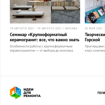
18 АВГУСТА 2021 - 19 АВГУСТА 2021 / МОСКВА
20 МАЯ 2021 
Семинар «Крупноформатный
Творчески
керамогранит: все, что важно знать
Горской
дизайнеру и архитектору»
Особенности работы с крупноформатным
Приглашаем в
керамогранитом — от выбора до монтажа.
класс компан
дизайнером А
Подробности и регистрация на
предстоящее мероприятие по ссылке:
Подробности 
https://archdialog.timepad.ru/event/1715223/
предстоящий 
https://archd
В программе:
Крупноформатный керамо...
В программе:
Лекц...
ПОМ