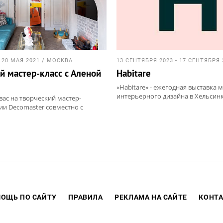
- 20 МАЯ 2021 / МОСКВА
й мастер-класс с Аленой
Habitare
«Habitare» - ежегодная выставка 
интерьерного дизайна в Хельсинк
ас на творческий мастер-
ии Decomaster совместно с
леной Горской.
и регистрация на
вебинар по ссылке:
ialog.timepad.ru/event/1618085/
ОЩЬ ПО САЙТУ
ПРАВИЛА
РЕКЛАМА НА САЙТЕ
КОНТ