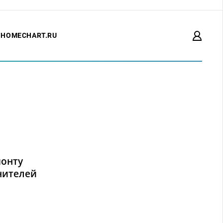
HOMECHART.RU
монту
нителей