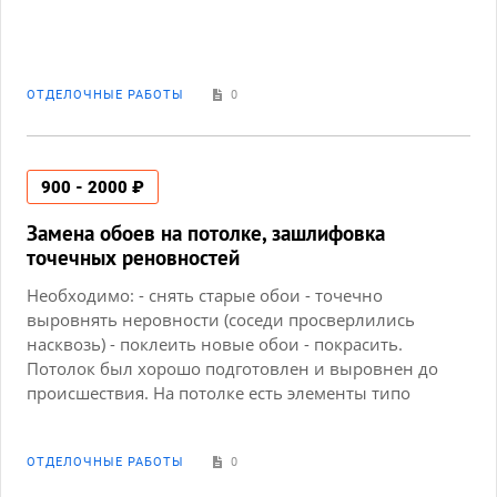
ОТДЕЛОЧНЫЕ РАБОТЫ
0
900 - 2000 ₽
Замена обоев на потолке, зашлифовка
точечных реновностей
Необходимо: - снять старые обои - точечно
выровнять неровности (соседи просверлились
насквозь) - поклеить новые обои - покрасить.
Потолок был хорошо подготовлен и выровнен до
происшествия. На потолке есть элементы типо
балок. К балкам и потолку прикреплены уголки, их
трогать не нужно. Заменить необходимо только
покрытие основной плоскости потолка, где
ОТДЕЛОЧНЫЕ РАБОТЫ
0
появились дефекты. Размер 210*385 см. Размер