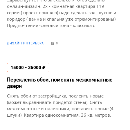
онлайн-дизайн. 2х - комнатная квартира 119
серии,( проект пришлю) надо сделать зал , кухню и
коридор ( ванна и спальня уже отремонтированы)
Предпочтение -светлые тона - классика с
элементами элегантности - эргономичность
обязательна , люблю радиусы и округлости... это
не в Питере, в выборке нет моего города. (
ДИЗАЙН ИНТЕРЬЕРА
0
Остальная информация после) Заранее благодарю
за информацию. Всех с наступающими
праздниками !!! Здоровья, любви, добра и
15000 - 35000 ₽
процветания !!!
Переклеить обои, поменять межкомнатные
двери
Снять обои от застройщика, поклеить новые
(может выравнивать придётся стены). Снять
межкомнатные и наличники, поставить новые (4
штуки). Квартира однокомнатная, 36 кв. метров.