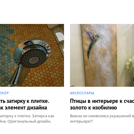
ЕКОР
АКCЕССУАРЫ
ть затирку к плитке.
Птицы в интерьере к счас
ак элемент дизайна
золото к изобилию
атирку к плитке. Затирка как
Важна ли символика украшений в
йна. Оригинальный дизайн,
интерьере?!
то, нестандартные идеи для
ел: _BIG, Керамическая плитка,