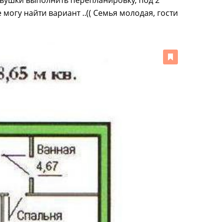
 двушки выполнить перепланировку, под 2
 могу найти вариант ..(( Семья молодая, гости