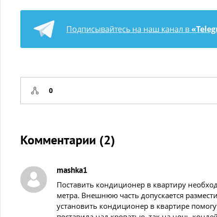
Подписывайтесь на наш канал в
«Tele
0
Комментарии (
2
)
mashka1
Поставить кондиционер в квартиру необход
метра. Внешнюю часть допускается размести
установить кондиционер в квартире помогут
поставила над кроватью, так на ночь конде