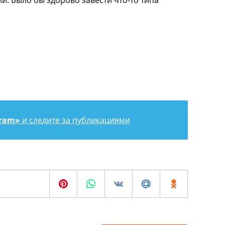
ий. Было бы здорово завести что-то типа
gram»
и следите за публикациями