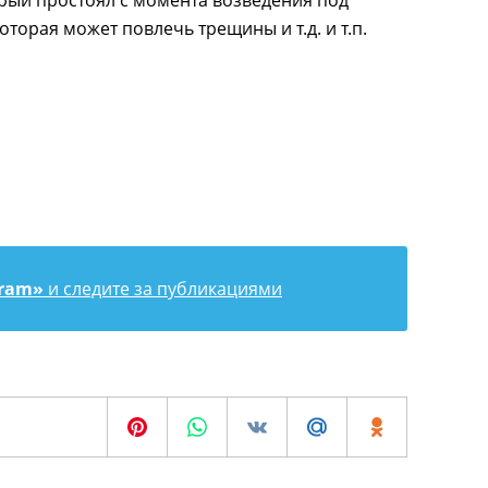
орый простоял с момента возведения под
оторая может повлечь трещины и т.д. и т.п.
gram»
и следите за публикациями