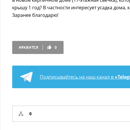
в новом кирпичном доме (17-этажная свечка), кот
крышу 1 год? В частности интересует усадка дома, к
Заранее благодарю!
НРАВИТСЯ
0
Подписывайтесь на наш канал в
«Tele
0