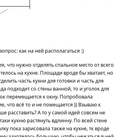
опрос: как на ней располагаться :)
я, что нужно отделять спальное место от всего
телось на кухне. Площади вроде бы хватает, но
тделить часть кухни для готовки и часть для
да подходит со стены ванной, то и уголок для
лок перемещается к окну. Попробовала
, что всё то и не помещается )) Взываю к
чше расставить? А то у самой идей совсем не
етаки кухню растянуть вдлинну. По всей стене
ку пока зарисовала также на кухне, тк вроде
аму захотелось большую, чтобы нежаться в ней