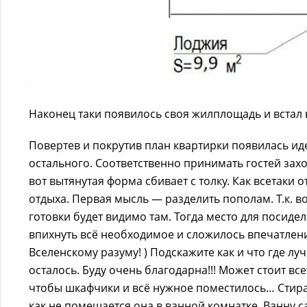
Наконец таки появилось своя жилплощадь и встал в
Повертев и покрутив план квартирки появилась иде
остального. Соответственно принимать гостей захо
вот вытянутая форма сбивает с толку. Как всетаки о
отдыха. Первая мысль — разделить пополам. Т.к. во
готовки будет видимо там. Тогда место для посиде
впихнуть всё необходимое и сложилось впечатление
Вселенскому разуму! ) Подскажите как и что где лу
осталось. Буду очень благодарна!!! Может стоит вс
чтобы шкафчики и всё нужное поместилось… Стирал
как не помещается она в ванной комнатке. Ванну с