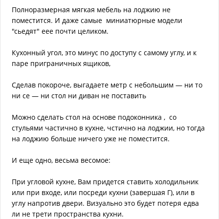
Полноразмерная мягкая мебель на лоджию не
поместится. И даже самые миниатюрные модели
"сьедят" еее почти целиком.
Кухонный угол, это минус по доступу с самому углу, и к
паре приграничных ящиков,
Сделав покороче, выгадаете метр с небольшим — ни то
ни се — ни стол ни диван не поставить
Можно сделать стол на основе подоконника , со
стульями частично в кухне, чстично на лоджии, но тогда
на лоджию больше ничего уже не поместится.
И еще одно, весьма весомое:
При угловой кухне, Вам придется ставить холодильник
или при входе, или посреди кухни (завершая Г), или в
углу напротив двери. Визуально это будет потеря едва
ли не трети пространства кухни.