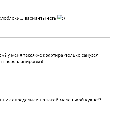
еклоблоки… варианты есть
м? у меня такая-же квартира (только санузел
нт перепланировки!
ильник определили на такой маленькой кухне??