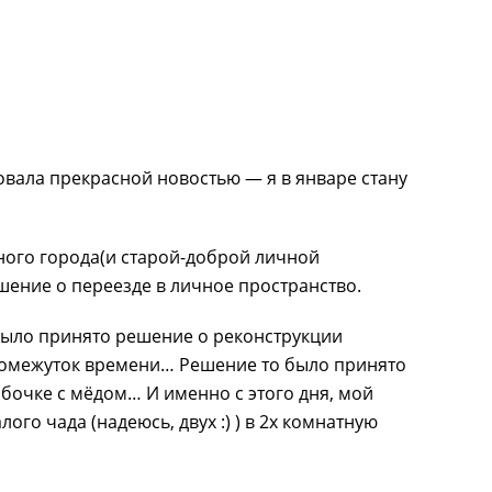
овала прекрасной новостью — я в январе стану
дного города(и старой-доброй личной
шение о переезде в личное пространство.
ыло принято решение о реконструкции
ромежуток времени… Решение то было принято
в бочке с мёдом… И именно с этого дня, мой
ого чада (надеюсь, двух :) ) в 2х комнатную