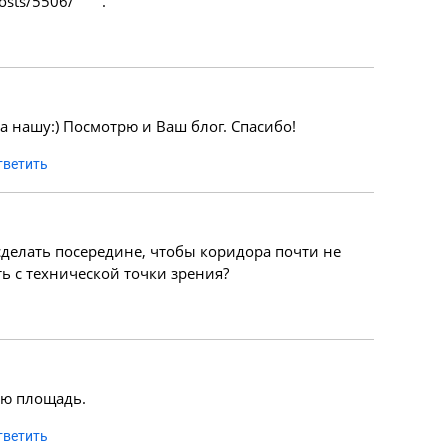
u/posts/5506/ .
 нашу:) Посмотрю и Ваш блог. Спасибо!
тветить
сделать посередине, чтобы коридора почти не
ть с технической точки зрения?
ую площадь.
тветить