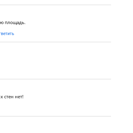
ую площадь.
тветить
х стен нет!