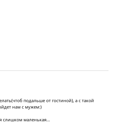
лать(чтоб подальше от гостиной), а с такой
йдет нам с мужем:)
ся слишком маленькая...