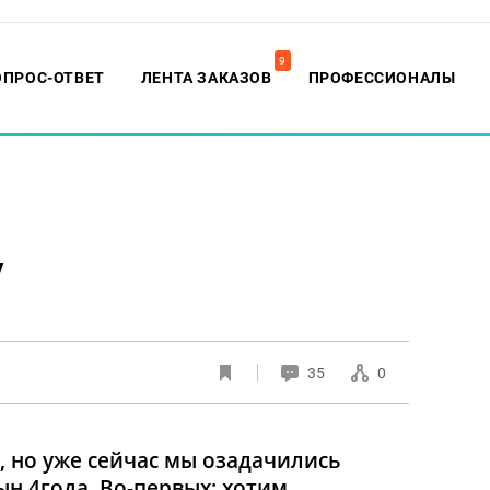
9
ОПРОС-ОТВЕТ
ЛЕНТА ЗАКАЗОВ
ПРОФЕССИОНАЛЫ
у
35
0
а, но уже сейчас мы озадачились
ын 4года. Во-первых: хотим