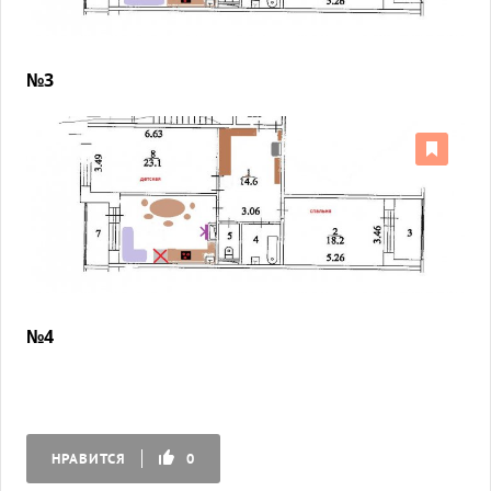
№3
№4
НРАВИТСЯ
0