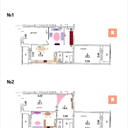
№1
№2