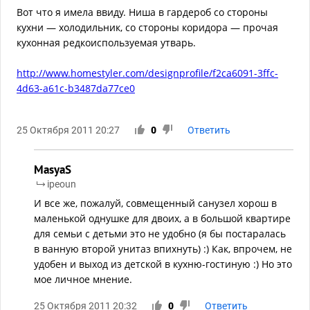
Вот что я имела ввиду. Ниша в гардероб со стороны
кухни — холодильник, со стороны коридора — прочая
кухонная редкоиспользуемая утварь.
http://www.homestyler.com/designprofile/f2ca6091-3ffc-
4d63-a61c-b3487da77ce0
25 Октября 2011 20:27
0
Ответить
MasyaS
ipeoun
И все же, пожалуй, совмещенный санузел хорош в
маленькой однушке для двоих, а в большой квартире
для семьи с детьми это не удобно (я бы постаралась
в ванную второй унитаз впихнуть) :) Как, впрочем, не
удобен и выход из детской в кухню-гостиную :) Но это
мое личное мнение.
25 Октября 2011 20:32
0
Ответить