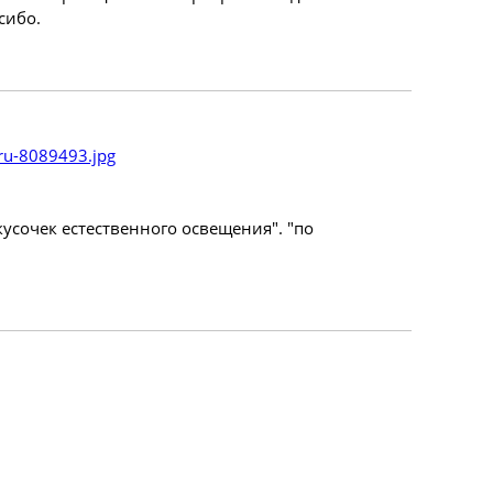
сибо.
.ru-8089493.jpg
"кусочек естественного освещения". "по