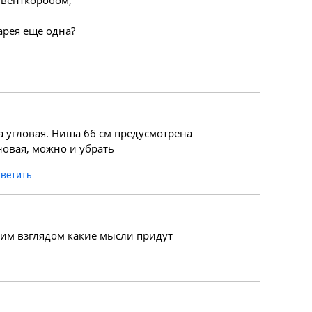
а венткоробом,
арея еще одна?
ра угловая. Ниша 66 см предусмотрена
новая, можно и убрать
ветить
жим взглядом какие мысли придут