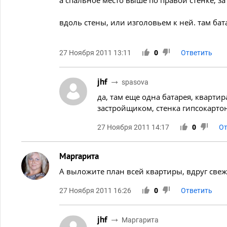
а спальное место выше по правой стенке, з
вдоль стены, или изголовьем к ней. там бат
27 Ноября 2011 13:11
0
Ответить
jhf
spasova
да, там еще одна батарея, кварти
застройщиком, стенка гипсокарто
27 Ноября 2011 14:17
0
От
Маргарита
А выложите план всей квартиры, вдруг све
27 Ноября 2011 16:26
0
Ответить
jhf
Маргарита