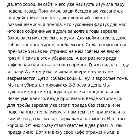
Да, это хороший сайт. Я его уже наизусть изучила пару
недель назад. Принимая, ваши бесценные указания, а
они действительно мне дают хороший толчок к
размышлениям, я поняла, что кухонный фартук для нас
-это все собраннные в доме за долгие годы зеркала.
Закрываем их стеклом снаружи. Для мойки стекла, даже
забрызганного жиром, проблем нет. Стекло отмывается
прекрасно и как ни странно на нем совсем не видно
грязи! Я сама в этом убедилась. А вот разного рода
кафельная плитка — не наш вариант. Грязь видна всюду
и сразу. А летом у нас и окна и двери на улицу не
закрываются. Дети, собаки, кошки… ну, и взрослые тоже.
Мыть и убирать приходится 2-3 раза в день.Мы
худенькие, юркие, правда шумные и эмоциональные.
Везде умещаемся, везде пролезем и везде устроимся.
Для пробы зеркала уже стоят, правда без стекла и не
подогнанные по размеру. И нам тем это нравится, что
зимой, когда нас мало, с зеркалами нас много. И от того
хорошо. От них сразу стало светлее в два раза! А как
празднично! Вот я и вижу свое кафе отраженными в