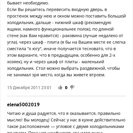
бывает необходимо.
Если Вы решитесь перевесить входную дверь, в
простенок между нею и окном можно поставить большой
холодильник, дальше - нижний шкаф (рекомендую
ящики, намного функциональнее полок), по длиной
стене (как Вам нравится) - раковина (лучше недалеко от
угла), через шкаф - плита (я бы на Вашем месте ее слегка
сместила "к югу", иначе получается тесновато, что в
этом варианте, что в предыдущем, особенно для 2-х
хозяек), ну и через шкаф от плиты - маленький
холодильник. Стол можно выбрать раздвижной, чтобы
не занимал зря место, когда вы живете втроем.
15 Декабря 2011 23:01
0
elena5002019
Читаю и душа радуется, что я оказывается, правильно
мыслю! Вы молодец! Сейчас у нас в кухне действительно
такое расположение — угловое с двумя холодильниками
по краям. Пока нет шкафчиков, эта идея очень