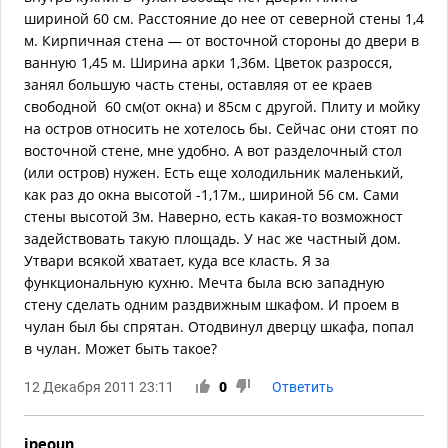
шириной 60 см. Расстояние до нее от северной стены 1,4
м. Кирпичная стена — от восточной стороны до двери в
ванную 1,45 м. Ширина арки 1,36м. Цветок разросся,
занял большую часть стены, оставляя от ее краев
свободной 60 см(от окна) и 85см с другой. Плиту и мойку
на остров относить не хотелось бы. Сейчас они стоят по
восточной стене, мне удобно. А вот разделочный стол
(или остров) нужен. Есть еще холодильник маленький,
как раз до окна высотой -1,17м., шириной 56 см. Сами
стены высотой 3м. Наверно, есть какая-то возможност
задействовать такую площадь. У нас же частный дом.
Утвари всякой хватает, куда все класть. Я за
функциональную кухню. Мечта была всю западную
стену сделать одним раздвижным шкафом. И проем в
чулан был бы спрятан. Отодвинул дверцу шкафа, попал
в чулан. Может быть такое?
12 Декабря 2011 23:11
0
Ответить
ipeoun