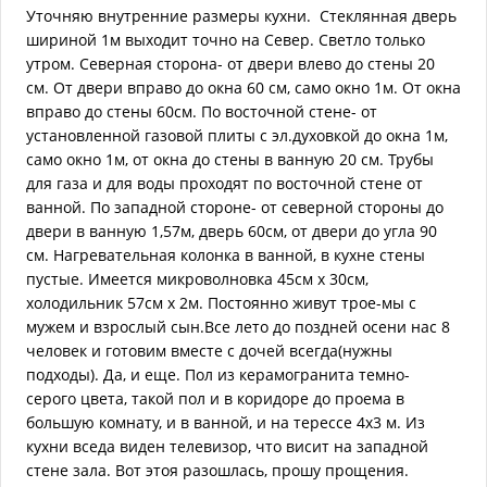
Уточняю внутренние размеры кухни. Стеклянная дверь
шириной 1м выходит точно на Север. Светло только
утром. Северная сторона- от двери влево до стены 20
см. От двери вправо до окна 60 см, само окно 1м. От окна
вправо до стены 60см. По восточной стене- от
установленной газовой плиты с эл.духовкой до окна 1м,
само окно 1м, от окна до стены в ванную 20 см. Трубы
для газа и для воды проходят по восточной стене от
ванной. По западной стороне- от северной стороны до
двери в ванную 1,57м, дверь 60см, от двери до угла 90
см. Нагревательная колонка в ванной, в кухне стены
пустые. Имеется микроволновка 45см х 30см,
холодильник 57см х 2м. Постоянно живут трое-мы с
мужем и взрослый сын.Все лето до поздней осени нас 8
человек и готовим вместе с дочей всегда(нужны
подходы). Да, и еще. Пол из керамогранита темно-
серого цвета, такой пол и в коридоре до проема в
большую комнату, и в ванной, и на терессе 4х3 м. Из
кухни вседа виден телевизор, что висит на западной
стене зала. Вот этоя разошлась, прошу прощения.