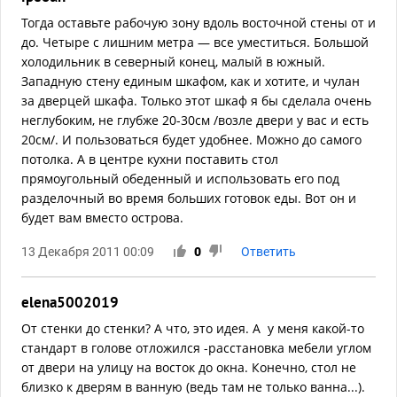
Тогда оставьте рабочую зону вдоль восточной стены от и
до. Четыре с лишним метра — все уместиться. Большой
холодильник в северный конец, малый в южный.
Западную стену единым шкафом, как и хотите, и чулан
за дверцей шкафа. Только этот шкаф я бы сделала очень
неглубоким, не глубже 20-30см /возле двери у вас и есть
20см/. И пользоваться будет удобнее. Можно до самого
потолка. А в центре кухни поставить стол
прямоугольный обеденный и использовать его под
разделочный во время больших готовок еды. Вот он и
будет вам вместо острова.
13 Декабря 2011 00:09
0
Ответить
elena5002019
От стенки до стенки? А что, это идея. А у меня какой-то
стандарт в голове отложился -расстановка мебели углом
от двери на улицу на восток до окна. Конечно, стол не
близко к дверям в ванную (ведь там не только ванна...).