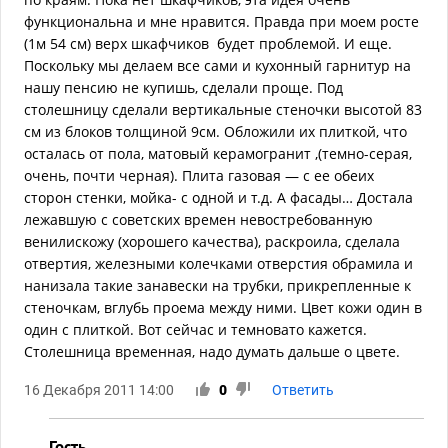
функциональна и мне нравится. Правда при моем росте
(1м 54 см) верх шкафчиков будет проблемой. И еще.
Поскольку мы делаем все сами и кухонный гарнитур на
нашу пенсию не купишь, сделали проще. Под
столешницу сделали вертикальные стеночки высотой 83
см из блоков толщиной 9см. Обложили их плиткой, что
осталась от пола, матовый керамогранит ,(темно-серая,
очень, почти черная). Плита газовая — с ее обеих
сторон стенки, мойка- с одной и т.д. А фасады… Достала
лежавшую с советских времен невостребованную
венилискожу (хорошего качества), раскроила, сделала
отвертия, железными колечками отверстия обрамила и
нанизала такие занавески на трубки, прикрепленные к
стеночкам, вглубь проема между ними. Цвет кожи один в
один с плиткой. Вот сейчас и темновато кажется.
Столешница временная, надо думать дальше о цвете.
16 Декабря 2011 14:00
0
Ответить
Гость