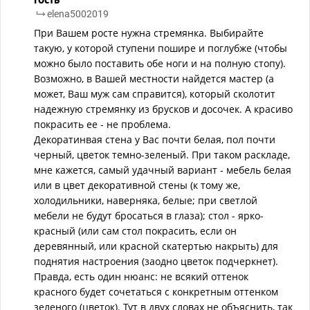
elena5002019
При Вашем росте нужна стремянка. Выбирайте
такую, у которой ступени пошире и поглубже (чтобы
можно было поставить обе ноги и на полную стопу).
Возможно, в Вашей местности найдется мастер (а
может, Ваш муж сам справится), который сколотит
надежную стремянку из брусков и досочек. А красиво
покрасить ее - не проблема.
Декоратинвая стена у Вас почти белая, пол почти
черный, цветок темно-зеленый. При таком раскладе,
мне кажется, самый удачный вариант - мебель белая
или в цвет декоративной стены (к тому же,
холодильники, наверняка, белые; при светлой
мебели не будут бросаться в глаза); стол - ярко-
красный (или сам стол покрасить, если он
деревянный, или красной скатертью накрыть) для
поднятия настроения (заодно цветок подчеркнет).
Правда, есть один нюанс: не всякий оттенок
красного будет сочетаться с конкретным оттенком
зеленого (цветок). Тут в двух словах не объяснить, так