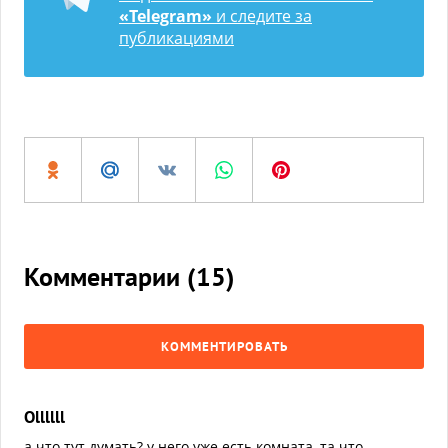
«Telegram»
и следите за
публикациями
Комментарии (
15
)
КОММЕНТИРОВАТЬ
Ollllll
а что тут думать? у него уже есть комната, та что