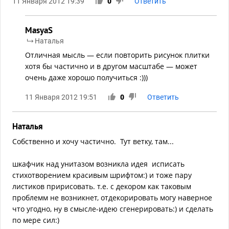
11 Января 2012 19:39
0
Ответить
MasyaS
Наталья
Отличная мысль — если повторить рисунок плитки
хотя бы частично и в другом масштабе — может
очень даже хорошо получиться :)))
11 Января 2012 19:51
0
Ответить
Наталья
Собственно и хочу частично. Тут ветку, там...
шкафчик над унитазом возникла идея исписать
стихотворением красивым шрифтом:) и тоже пару
листиков пририсовать. т.е. с декором как таковым
проблемм не возникнет, отдекорировать могу наверное
что угодно, ну в смысле-идею сгенерировать:) и сделать
по мере сил:)