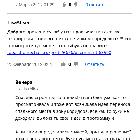
2 Марта 2012 01:29
0
Ответить
LisaAlisia
Доброго времени суток! у нас практически такая же
планировка! тоже все никак не можем определится!!! вот
посмотрите тут, может что-нибудь понравится…
ideas.homechart.ru/posts/6676/#comment-63500
25 Февраля 2012 02:41
0
Ответить
Венера
LisaAlisia
Спасибо огромное за отклик! я ваш блог уже как то
просматривала и тоже вот возникала идея переноса
спального места в зону коридора, все как то руки не
доходили выложить свои идеи в программу ))
А вы сами определились с идеей, приняли решение?
тоже очень интересно будет услышать, тут глаза ото