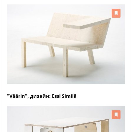
"Väärin", дизайн: Essi Similä