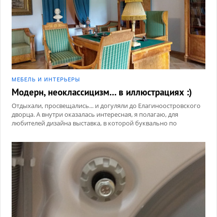
МЕБЕЛЬ И ИНТЕРЬЕРЫ
Модерн, неоклассицизм... в иллюстрациях :)
Отдыхали, просвещались... и догуляли до Елагиноостровского
дворца. А внутри оказалась интересная, я полагаю, для
любителей дизайна выставка, в которой буквально по
полочкам разложены особенности стилей.