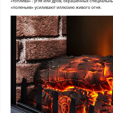
«топлива» - угля или дров, окрашенных специальн
«поленьев» усиливают иллюзию живого огня.