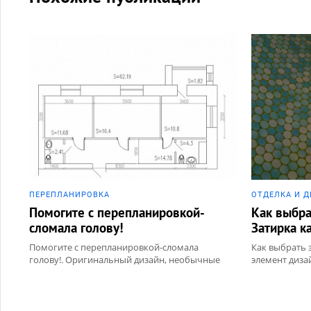
ПЕРЕПЛАНИРОВКА
ОТДЕЛКА И Д
Помогите с перепланировкой-
Как выбра
сломала голову!
Затирка к
Помогите с перепланировкой-сломала
Как выбрать з
голову!. Оригинальный дизайн, необычные
элемент диза
фото, нестандартные идеи для ремонта
необычные фо
ремонта. Разд
мозаика, Сух