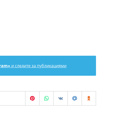
gram»
и следите за публикациями