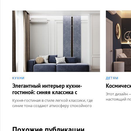
КУХНИ
ДЕТЯМ
Элегантный интерьер кухни-
Космическ
гостиной: синяя классика с
Этот дизайн —
новогодним шармом!
настоящий по
Кухня-гостиная в стиле легкой классики, где
разовьет воо
синие тона создают атмосферу спокойного
сделает его
уюта, а новогодняя елка становится звездой
местом в дом
вечера!
Похожие публикации