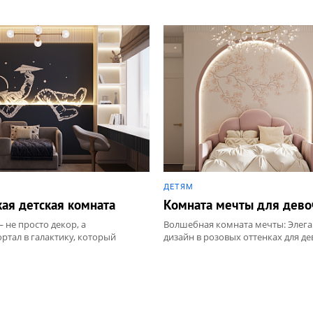
ДЕТЯМ
ая детская комната
Комната мечты для дево
 не просто декор, а
Волшебная комната мечты: Элег
ртал в галактику, который
дизайн в розовых оттенках для де
бражение вашего ребенка и
 комнату самым любимым
е.