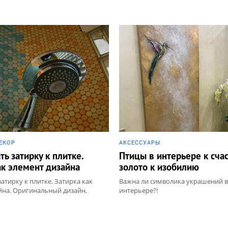
ЕКОР
АКCЕССУАРЫ
ть затирку к плитке.
Птицы в интерьере к счас
ак элемент дизайна
золото к изобилию
атирку к плитке. Затирка как
Важна ли символика украшений в
йна. Оригинальный дизайн,
интерьере?!
то, нестандартные идеи для
ел: _BIG, Керамическая плитка,
ие смеси