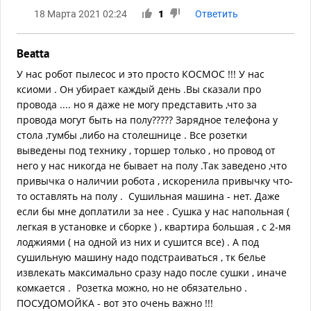
18 Марта 2021 02:24
1
Ответить
Beatta
У нас робот пылесос и это просто КОСМОС !!! У нас
ксиоми . Он убирает каждый день .Вы сказали про
провода .... но я даже не могу представить ,что за
провода могут быть на полу????? Зарядное телефона у
стола ,тумбы ,либо на столешнице . Все розетки
выведены под технику , торшер только , но провод от
него у нас никогда не бывает на полу .Так заведено ,что
привычка о наличии робота , искоренила привычку что-
то оставлять на полу . Сушильная машина - нет. Даже
если бы мне доплатили за нее . Сушка у нас напольная (
легкая в установке и сборке ) , квартира большая , с 2-мя
лоджиями ( на одной из них и сушится все) . А под
сушильную машину надо подстраиваться , тк белье
извлекать максимально сразу надо после сушки , иначе
комкается . Розетка можно, но не обязательно .
ПОСУДОМОЙКА - вот это очень важно !!!