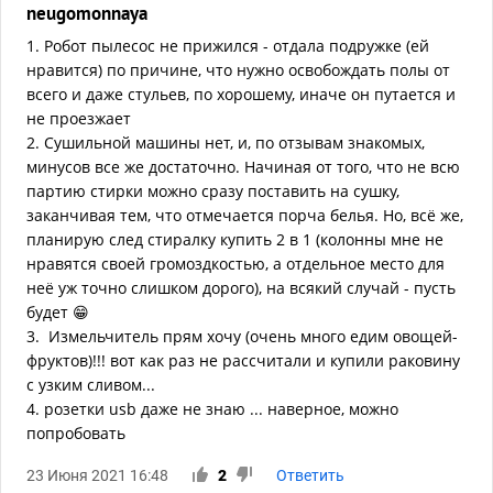
neugomonnaya
1. Робот пылесос не прижился - отдала подружке (ей
нравится) по причине, что нужно освобождать полы от
всего и даже стульев, по хорошему, иначе он путается и
не проезжает
2. Сушильной машины нет, и, по отзывам знакомых,
минусов все же достаточно. Начиная от того, что не всю
партию стирки можно сразу поставить на сушку,
заканчивая тем, что отмечается порча белья. Но, всё же,
планирую след стиралку купить 2 в 1 (колонны мне не
нравятся своей громоздкостью, а отдельное место для
неё уж точно слишком дорого), на всякий случай - пусть
будет 😁
3. Измельчитель прям хочу (очень много едим овощей-
фруктов)!!! вот как раз не рассчитали и купили раковину
с узким сливом...
4. розетки usb даже не знаю ... наверное, можно
попробовать
23 Июня 2021 16:48
2
Ответить