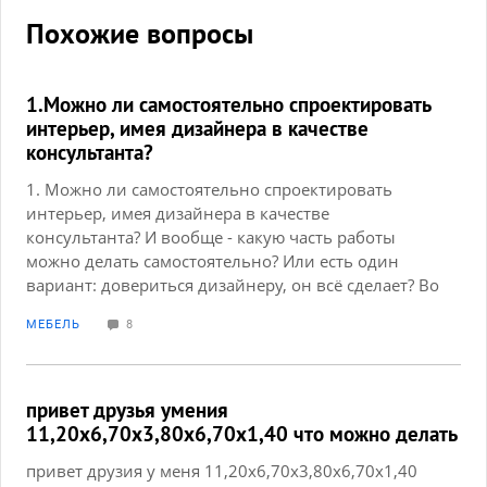
Похожие вопросы
1.Можно ли самостоятельно спроектировать
интерьер, имея дизайнера в качестве
консультанта?
1. Можно ли самостоятельно спроектировать
интерьер, имея дизайнера в качестве
консультанта? И вообще - какую часть работы
можно делать самостоятельно? Или есть один
вариант: довериться дизайнеру, он всё сделает? Во
вложении - фото интерьеров: хотели сделать
МЕБЕЛЬ
8
прихожую и ванную - как ванная во вложении.
Квартира должна быть в едином стиле. Но при
этом, в итоге, она не должна оказаться в стиле
барокко. Хотелось бы, чтобы человек входил в нее
привет друзья умения
как в ЗАГС, но в остальном пусть будет
11,20х6,70х3,80х6,70х1,40 что можно делать
нормальная современная квартира.
привет друзия у меня 11,20х6,70х3,80х6,70х1,40