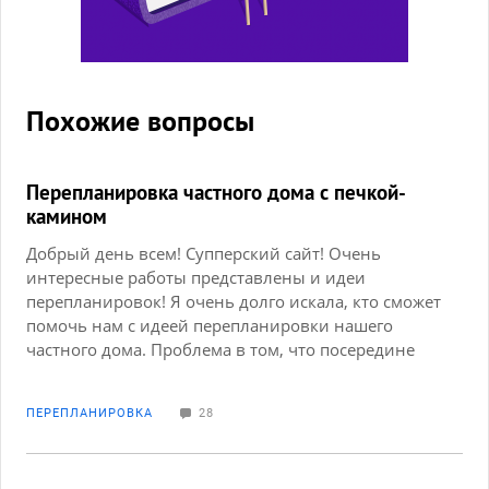
Похожие вопросы
Перепланировка частного дома с печкой-
камином
Добрый день всем! Супперский сайт! Очень
интересные работы представлены и идеи
перепланировок! Я очень долго искала, кто сможет
помочь нам с идеей перепланировки нашего
частного дома. Проблема в том, что посередине
печка, хотелосьбы ее оставить но переделать на
камин, а пожелание ... хотелось бы три
ПЕРЕПЛАНИРОВКА
28
непроходных комнаты и кухню студию или просто
кухню и гостинную... Нас 2 взрослых, сын 16 и
дочка 6 лет. Будем очень благодарны любой