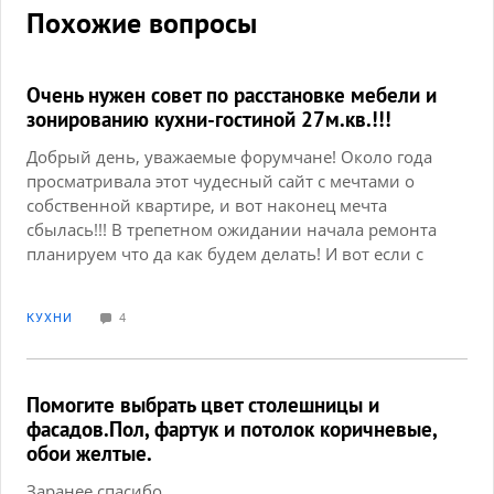
Похожие вопросы
Очень нужен совет по расстановке мебели и
зонированию кухни-гостиной 27м.кв.!!!
Добрый день, уважаемые форумчане! Около года
просматривала этот чудесный сайт с мечтами о
собственной квартире, и вот наконец мечта
сбылась!!! В трепетном ожидании начала ремонта
планируем что да как будем делать! И вот если с
детской и спальней все более-менее менее
понятно, то с кухней-гостиной у нас пока идейный
КУХНИ
4
ступор... Площадь этого помещения 27м, и она
неправильной формы... Хотим там разместить
кухню, думаем в том же месте что и на плане. А
также зону гостиной и рабочее место с
Помогите выбрать цвет столешницы и
компьютерным столом для мужа, и желательно
фасадов.Пол, фартук и потолок коричневые,
чтобы это рабочее место как-то чем-то зонировать,
обои желтые.
отделить чтоб его не видно было... В зоне
Заранее спасибо.