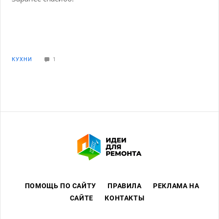
гостиной обязательно угловой большой диван,
журнальный столик и зона ТВ, неплохо было бы
если для кресла тоже место найдется))) Буду
благодарна за идеи!
КУХНИ
1
ПОМОЩЬ ПО САЙТУ
ПРАВИЛА
РЕКЛАМА НА
САЙТЕ
КОНТАКТЫ