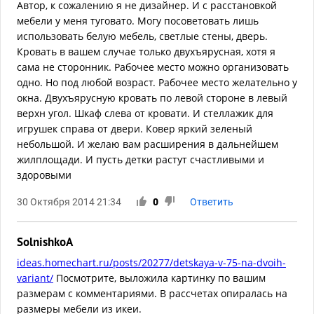
Автор, к сожалению я не дизайнер. И с расстановкой
мебели у меня туговато. Могу посоветовать лишь
использовать белую мебель, светлые стены, дверь.
Кровать в вашем случае только двухъярусная, хотя я
сама не сторонник. Рабочее место можно организовать
одно. Но под любой возраст. Рабочее место желательно у
окна. Двухъярусную кровать по левой стороне в левый
верхн угол. Шкаф слева от кровати. И стеллажик для
игрушек справа от двери. Ковер яркий зеленый
небольшой. И желаю вам расширения в дальнейшем
жилплощади. И пусть детки растут счастливыми и
здоровыми
30 Октября 2014 21:34
0
Ответить
SolnishkoA
ideas.homechart.ru/posts/20277/detskaya-v-75-na-dvoih-
variant/
Посмотрите, выложила картинку по вашим
размерам с комментариями. В рассчетах опиралась на
размеры мебели из икеи.