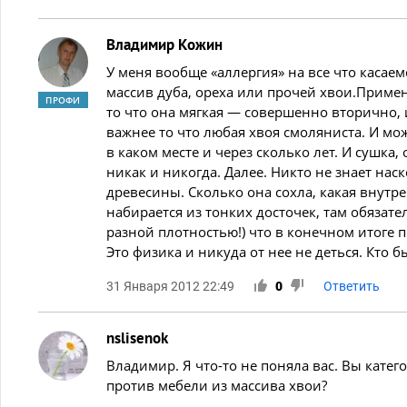
Владимир Кожин
У меня вообще «аллергия» на все что касаем
массив дуба, ореха или прочей хвои.Примен
ПРОФИ
то что она мягкая — совершенно вторично, 
важнее то что любая хвоя смоляниста. И м
в каком месте и через сколько лет. И сушка
никак и никогда. Далее. Никто не знает на
древесины. Сколько она сохла, какая внутре
набирается из тонких досточек, там обязате
разной плотностью!) что в конечном итоге 
Это физика и никуда от нее не деться. Кто б
31 Января 2012 22:49
0
Ответить
nslisenok
Владимир. Я что-то не поняла вас. Вы кате
против мебели из массива хвои?