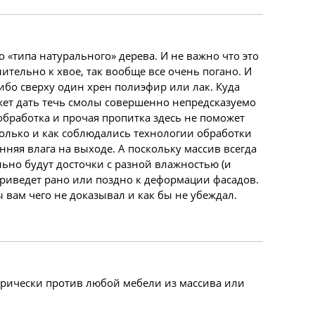
о «типа натурального» дерева. И не важно что это
ительно к хвое, так вообще все очень погано. И
ибо сверху один хрен полиэфир или лак. Куда
ожет дать течь смолы совершенно непредсказуемо
, обработка и прочая пропитка здесь не поможет
сколько и как соблюдались технологии обработки
нняя влага на выходе. А поскольку массив всегда
льно будут досточки с разной влажностью (и
приведет рано или поздно к деформации фасадов.
ы вам чего не доказывал и как бы не убеждал.
горически против любой мебели из массива или