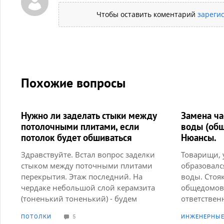
Чтобы оставить коментарий
зареги
Похожие вопросы
Нужно ли заделать стыки между
Замена ча
потолочными плитами, если
воды (об
потолок будет обшиваться
Нюансы.
гипсокартоном
Здравствуйте. Встал вопрос заделки
Товарищи, 
стыком между поточными плитами
образовалс
перекрытия. Этаж последний. На
воды. Стояк
чердаке небольшой слой керамзита
общедомов
(тоненький тоненький) - будем
ответственн
досыпать. На данный момент в
оспаривают
ПОТОЛКИ
5
ИНЖЕНЕРНЫЕ
квартире БЧО и зимой было при
дом 50х го