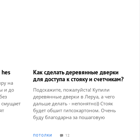
 hes
Как сделать деревянные дверки
для доступа к стояку и счетчикам?
иру на
ы и до
Подскажите, пожалуйста! Купили
без
деревянные дверки в Леруа, а чего
т смущает
дальше делать - непонятно)) Стояк
ят
будет обшит гипсокартоном. Очень
м районе
буду благодарна за пошаговую
умалась о
инструкцию! Наши строители только
тся жить
про лючки знают)
ПОТОЛКИ
12
ет