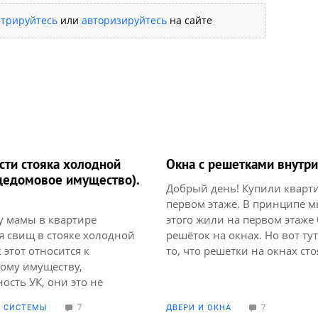
стрируйтесь
или
авторизируйтесь
на сайте
сти стояка холодной
Окна с решетками внутри
щедомовое имущество).
Добрый день! Купили кварт
первом этаже. В принципе м
у мамы в квартире
этого жили на первом этаже 
я свищ в стояке холодной
решёток на окнах. Но вот ту
 этот относится к
то, что решетки на окнах сто
ому имуществу,
практически у всех! В старо
ость УК, они это не
они мало у кого стояли. Зад
. Трубы очень старые,
безопасности. Не очень хоче
 СИСТЕМЫ
7
ДВЕРИ И ОКНА
7
дов, сталинка. Наша
с решёткой. К тому же волну