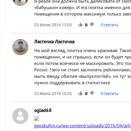
В реале она должна быть далековата от смо
«бабушкин ковер». И эта плитка именно для 
помещения в котором максимум только завтра
23 Июля 2016 13:05
0
Ответить
Ласточка Ласточка
На мой взгляд, плитка очень красивая. Тако
помещении, и не страшно, если он будет при
если потом всячески ее маскировать. Это тож
Риски: 1)его не стоит заслонять рейлингами
мыть ввиду обилия «выпуклостей», но тут за
нужно поддерживать в стилистике
23 Июля 2016 16:32
0
Ответить
oglad68
geoskuhni.ru/wp-content/uploads/2016/04/arli-