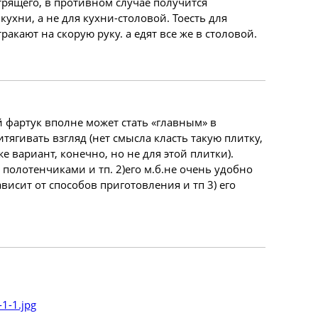
трящего, в противном случае получится
кухни, а не для кухни-столовой. Тоесть для
кают на скорую руку. а едят все же в столовой.
й фартук вполне может стать «главным» в
тягивать взгляд (нет смысла класть такую плитку,
е вариант, конечно, но не для этой плитки).
, полотенчиками и тп. 2)его м.б.не очень удобно
висит от способов приготовления и тп 3) его
1-1.jpg