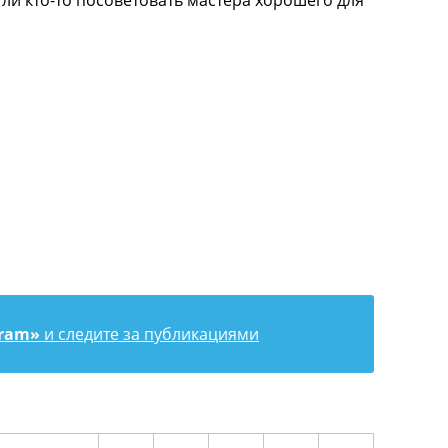
 ли кто-то посоветовать мастера хорошего для
gram»
и следите за публикациями