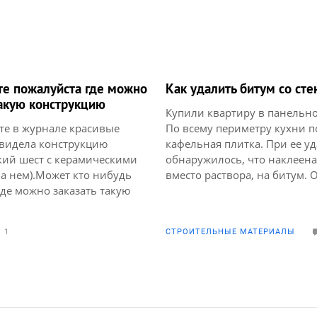
е пожалуйста где можно
Как удалить битум со ст
такую конструкцию
Купили квартиру в панельн
те в журнале красивые
По всему периметру кухни п
видела конструкцию
кафельная плитка. При ее у
кий шест с керамическими
обнаружилось, что наклеена
а нем).Может кто нибудь
вместо раствора, на битум. 
где можно заказать такую
удаляется полностью механ
будь предложите еще,
способом, и остатки проявл
елить зону коридора и
жирными следами через
1
СТРОИТЕЛЬНЫЕ МАТЕРИАЛЫ
 Заранее благодарю.
выравнивающий слой шпатл
трукция с права
Подскажите, что сделать?