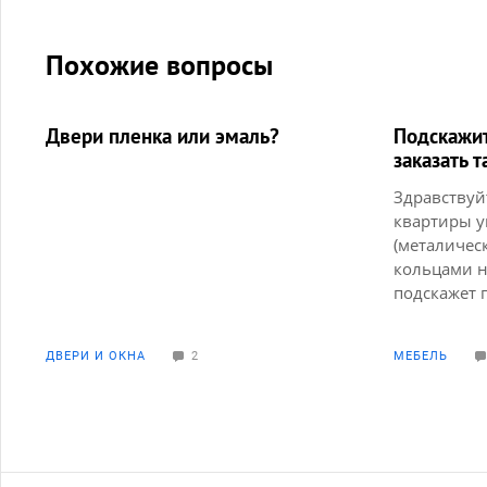
Похожие вопросы
Двери пленка или эмаль?
Подскажит
заказать 
Здравствуй
квартиры у
(металичес
кольцами н
подскажет 
или что ни
нужно разд
ДВЕРИ И ОКНА
2
МЕБЕЛЬ
гостинной.
Вотэта конс