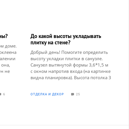
ены?
До какой высоты укладывать
плитку на стене?
ом доме.
оклеена
Добрый день! Помогите определить
далении
высоту укладки плитки в санузле.
 она,
Санузел вытянутой формы 3,6*1,5 м
Он не
с окном напротив входа (на картинке
ическим
видна планировка). Высота потолка 3
яются
м. Укладывать плитку планируем не
до потолка. Но на какой высоте
6
ОТДЕЛКА И ДЕКОР
25
ёвки.
остановиться, чтобы было красиво?
Не можем определить, помогите. М.б.
есть какая-то специальная формула
на этот счет? Прикрепила картинки,
как планируем выложить плитку.
Серым выделены места, где плитки