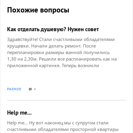
Похожие вопросы
Как отделать душевую? Нужен совет
Здравствуйте! Стали счастливыми обладателями
хрущевки. Начали делать ремонт. После
перепланировки размеры ванной получились
1,30 на 2,30м. Решили все распланировать как на
приложенной картинке. Теперь возникли
вопросы: 1. из чего сделать перегородку в
душевой (стекло или выстроить стенку и повесить
стеклянную дверь)? 2. каким сделать пол в
РАЗНОЕ
4
душевой (поставить поддон или залить бетоном и
выложить пол плиткой)? Пожалуйста, подскажите,
плюсы и минусы перечисленного. Может, есть еще
какие-нибудь варианты?
Help me...
Help me... Ну вот наконец мы с супругом стали
счастливыми обладателями просторной квартиры