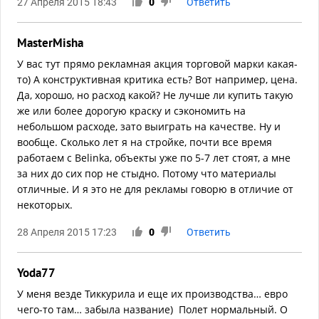
27 Апреля 2015 18:43
0
Ответить
MasterMisha
У вас тут прямо рекламная акция торговой марки какая-
то) А конструктивная критика есть? Вот например, цена.
Да, хорошо, но расход какой? Не лучше ли купить такую
же или более дорогую краску и сэкономить на
небольшом расходе, зато выиграть на качестве. Ну и
вообще. Сколько лет я на стройке, почти все время
работаем с Belinka, объекты уже по 5-7 лет стоят, а мне
за них до сих пор не стыдно. Потому что материалы
отличные. И я это не для рекламы говорю в отличие от
некоторых.
28 Апреля 2015 17:23
0
Ответить
Yoda77
У меня везде Тиккурила и еще их производства… евро
чего-то там… забыла название) Полет нормальный. О