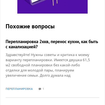
Похожие вопросы
Перепланировка 2ккв, перенос кухни, как быть
с канализацией?
Здравствуйте! Нужны советы и критика к моему
варианту перепланировки. Имеется двушка 61,5
м2 свободной планировки без какой-либо
отделки для молодой пары, планируем
увеличение семьи. Долго думала над
привлечением дизайнера, но все основные свои
пожелания смогла реализовать сама. Прилагаю
ПЕРЕПЛАНИРОВКА
1
картинки с планировкой стандартной от
застройщика и мой вариант. Начиталась про
"свободность" со всеми ее ограничениями,