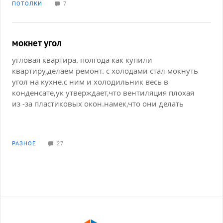
ПОТОЛКИ
7
бытовой химии и архивов.
мокнет угол
угловая квартира. полгода как купили
квартиру,делаем ремонт. с холодами стал мокнуть
угол на кухне.с ним и холодильник весь в
конденсате,ук утверждает,что вентиляция плохая
из -за пластиковых окон.намек,что они делать
ничего не буду. ремонт в кухне сделан,жалко сил и
потраченных средств. в остальных комнатах
заливали полы и штукатурили,могло ли это
РАЗНОЕ
27
повлиять. кухня самое холодное помещение в
квартире