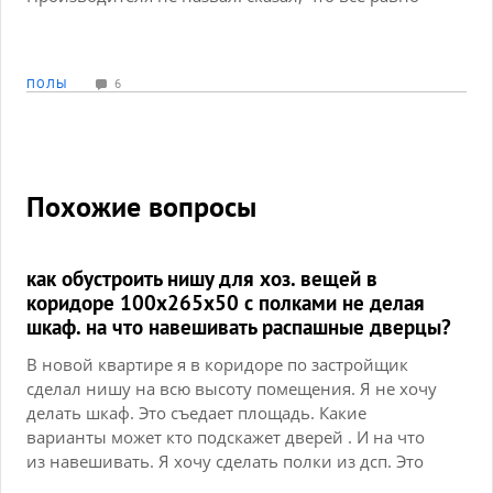
мне это ничего не даст, раз она не производится.
М.б. кто-то знает производителя и коллекцию
плитки? Мне всего-то нужно 4-5 метров ее. И я
ПОЛЫ
6
попробую найти ее через интернет или
региональные склады.
Похожие вопросы
как обустроить нишу для хоз. вещей в
коридоре 100х265х50 с полками не делая
шкаф. на что навешивать распашные дверцы?
В новой квартире я в коридоре по застройщик
сделал нишу на всю высоту помещения. Я не хочу
делать шкаф. Это съедает площадь. Какие
варианты может кто подскажет дверей . И на что
из навешивать. Я хочу сделать полки из дсп. Это
хоз. шкаф для хранения пылесоса, стремянки,