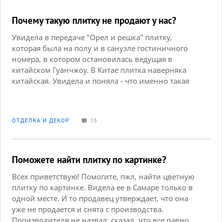
Почему такую плитку не продают у нас?
Увидела в передаче "Орел и решка" плитку,
которая была на полу и в санузле гостиничного
номера, в котором остановилась ведущая в
китайском Гуанчжоу. В Китае плитка наверняка
китайская. Увидела и поняла - что именно такая
мне и нужна: не пэчворк, а именно такая яркая
орнаментальная с мелким повторяющимся
рисунком. Почему у нас не продают такую?
ОТДЕЛКА И ДЕКОР
15
Неужели на нее нет спроса? Не верю. Печально. Я
уж не спрашиваю, что это за плитка.
Поможете найти плитку по картинке?
Всех приветствую! Помогите, пжл, найти цветную
плитку по картинке. Видела ее в Самаре только в
одной месте. И то продавец утверждает, что она
уже не продается и снята с производства.
Производителя не назвал: сказал, что все равно