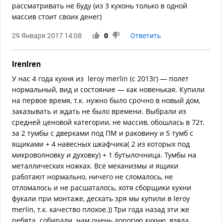
рассматривать не буду (из 3 кухонь только в одной
массив стоит своих денег)
29 Января 2017 14:08
0
Ответить
IrenIren
У нас 4 года кухня из leroy merlin (с 2013г) — полет
нормальный, вид и состояние — как новенькая. Купили
на первое время, т.к. нужно было срочно в новый дом,
заказывать и ждать не было времени. Выбрали из
средней ценовой категории, не массив, обошлась в 72т.
за 2 тумбы с дверками под ПМ и раковину и 5 тумб с
ящиками + 4 навесных шкафчика( 2 из которых под
микроволновку и духовку) + 1 бутылочница. Тумбы на
металлических ножках. Все механизмы и ящики
работают нормально, ничего не сломалось, не
отломалось и не расшаталось, хотя сборщики кухни
фукали при монтаже, дескать зря мы купили в leroy
merlin, т.к. качество плохое.)) Три года назад эти же
ребята собирали нам очень дорогую кухню, взяла