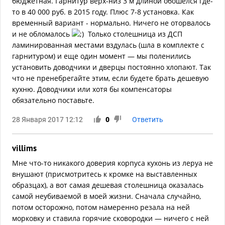
бюджетная. Гарнитур верх-низ 3 м длиной обошелся где-
то в 40 000 руб. в 2015 году. Плюс 7-8 установка. Как
временный вариант - нормально. Ничего не оторвалось
и не обломалось
Только столешница из ДСП
ламинированная местами вздулась (шла в комплекте с
гарнитуром) и еще один момент — мы поленились
установить доводчики и дверцы постоянно хлопают. Так
что не пренебрегайте этим, если будете брать дешевую
кухню. Доводчики или хотя бы компенсаторы
обязательно поставьте.
28 Января 2017 12:12
0
Ответить
villims
Мне что-то никакого доверия корпуса кухонь из леруа не
внушают (присмотритесь к кромке на выставленных
образцах), а вот самая дешевая столешница оказалась
самой неубиваемой в моей жизни. Сначала случайно,
потом осторожно, потом намеренно резала на ней
морковку и ставила горячие сковородки — ничего с ней