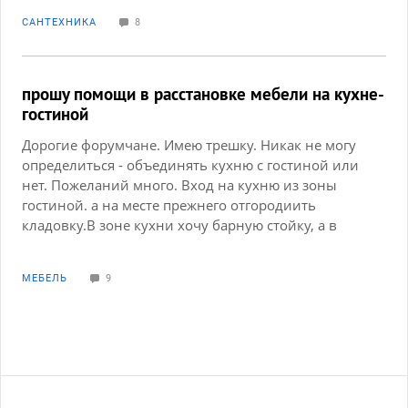
шириной 20 см. Доступ есть, люк большой, но не
САНТЕХНИКА
8
удобно расположен с точки зрения доступа к этим
трубам и со слов мастера качественно утюгом не
обжать пластик.
прошу помощи в расстановке мебели на кухне-
гостиной
Дорогие форумчане. Имею трешку. Никак не могу
определиться - объединять кухню с гостиной или
нет. Пожеланий много. Вход на кухню из зоны
гостиной. а на месте прежнего отгородиить
кладовку.В зоне кухни хочу барную стойку, а в
гостиной зоне обязательно биокамин и телевизор
не над камином. Вопросов несколько.
МЕБЕЛЬ
9
Объединить кухню с гостиной или отделить. Если
отделить - то чем: стеклянной стеной или дверью?
сплошной стеной с дверью? или стойкой без
стены и дверей? прошу пардона за рисунок, не
умею я рисовать в компе... помогите советом,
друзья!