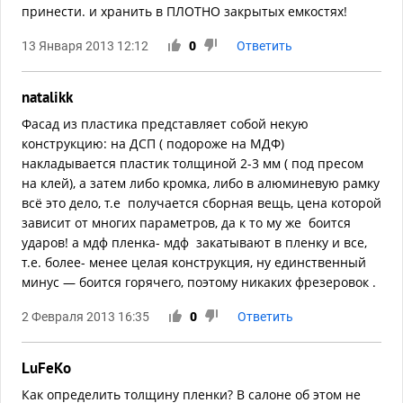
принести. и хранить в ПЛОТНО закрытых емкостях!
13 Января 2013 12:12
0
Ответить
natalikk
Фасад из пластика представляет собой некую
конструкцию: на ДСП ( подороже на МДФ)
накладывается пластик толщиной 2-3 мм ( под пресом
на клей), а затем либо кромка, либо в алюминевую рамку
всё это дело, т.е получается сборная вещь, цена которой
зависит от многих параметров, да к то му же боится
ударов! а мдф пленка- мдф закатывают в пленку и все,
т.е. более- менее целая конструкция, ну единственный
минус — боится горячего, поэтому никаких фрезеровок .
2 Февраля 2013 16:35
0
Ответить
LuFeKo
Как определить толщину пленки? В салоне об этом не