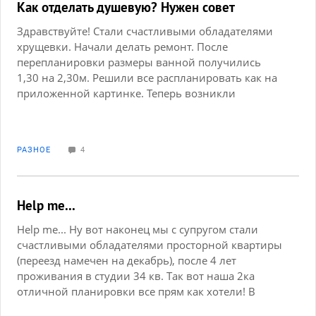
Как отделать душевую? Нужен совет
Здравствуйте! Стали счастливыми обладателями
хрущевки. Начали делать ремонт. После
перепланировки размеры ванной получились
1,30 на 2,30м. Решили все распланировать как на
приложенной картинке. Теперь возникли
вопросы: 1. из чего сделать перегородку в
душевой (стекло или выстроить стенку и повесить
стеклянную дверь)? 2. каким сделать пол в
РАЗНОЕ
4
душевой (поставить поддон или залить бетоном и
выложить пол плиткой)? Пожалуйста, подскажите,
плюсы и минусы перечисленного. Может, есть еще
какие-нибудь варианты?
Help me...
Help me... Ну вот наконец мы с супругом стали
счастливыми обладателями просторной квартиры
(переезд намечен на декабрь), после 4 лет
проживания в студии 34 кв. Так вот наша 2ка
отличной планировки все прям как хотели! В
общем уже сейчас я начала потихоньку