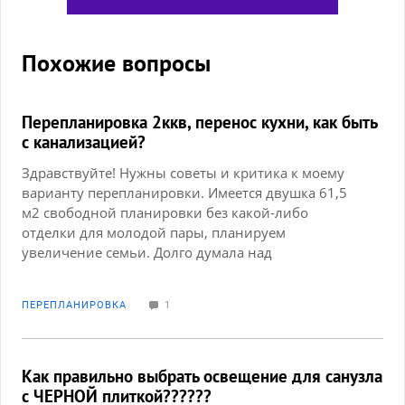
Похожие вопросы
Перепланировка 2ккв, перенос кухни, как быть
с канализацией?
Здравствуйте! Нужны советы и критика к моему
варианту перепланировки. Имеется двушка 61,5
м2 свободной планировки без какой-либо
отделки для молодой пары, планируем
увеличение семьи. Долго думала над
привлечением дизайнера, но все основные свои
пожелания смогла реализовать сама. Прилагаю
ПЕРЕПЛАНИРОВКА
1
картинки с планировкой стандартной от
застройщика и мой вариант. Начиталась про
"свободность" со всеми ее ограничениями,
поэтому постаралась учесть все нормы, поправьте
Как правильно выбрать освещение для санузла
меня, если где-то ошиблась. Основная идея
с ЧЕРНОЙ плиткой??????