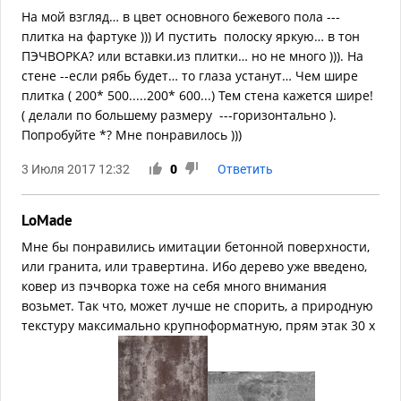
На мой взгляд… в цвет основного бежевого пола ---
плитка на фартуке ))) И пустить полоску яркую… в тон
ПЭЧВОРКА? или вставки.из плитки… но не много ))). На
стене --если рябь будет… то глаза устанут… Чем шире
плитка ( 200* 500.....200* 600...) Тем стена кажется шире!
( делали по большему размеру ---горизонтально ).
Попробуйте *? Мне понравилось )))
3 Июля 2017 12:32
0
Ответить
LoMade
Мне бы понравились имитации бетонной поверхности,
или гранита, или травертина. Ибо дерево уже введено,
ковер из пэчворка тоже на себя много внимания
возьмет. Так что, может лучше не спорить, а природную
текстуру максимально крупноформатную, прям этак 30 х