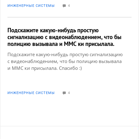
Также подскажите по автоматам, какой ставить и
ИНЖЕНЕРНЫЕ СИСТЕМЫ
4
нужно 1 или 2? Заранее благодарю!
Подскажите какую-нибудь простую
сигнализацию с видеонаблюдением, что бы
полицию вызывала и ММС ки присылала.
Спасибо :)
Подскажите какую-нибудь простую сигнализацию
с видеонаблюдением, что бы полицию вызывала
и ММС ки присылала. Спасибо :)
ИНЖЕНЕРНЫЕ СИСТЕМЫ
4