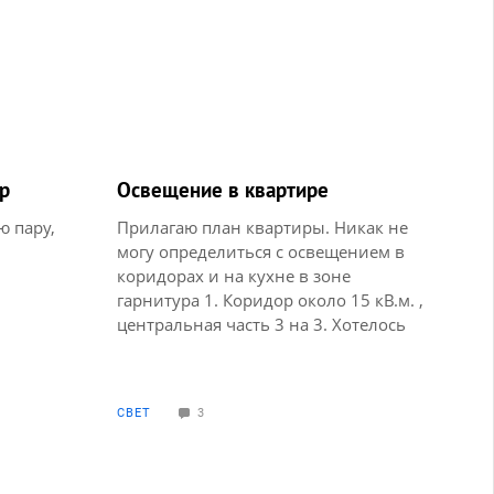
р
Освещение в квартире
ю пару,
Прилагаю план квартиры. Никак не
могу определиться с освещением в
коридорах и на кухне в зоне
гарнитура 1. Коридор около 15 кВ.м. ,
центральная часть 3 на 3. Хотелось
бы светильники одинаковые по
стилю и в центре, и в примыкающих
коридорах. Встроенные светильники
СВЕТ
3
не очень нравЯтся 2. Как можно
подсветить кухонную зону в кухне-
гостиной. И снова встроеные
точечные рассматривать не хочется.