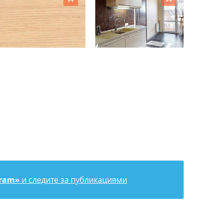
gram»
и следите за публикациями