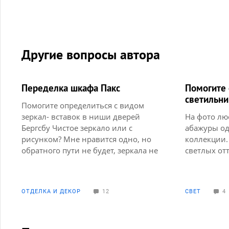
Другие вопросы автора
Переделка шкафа Пакс
Помогите 
светильни
Помогите определиться с видом
зеркал- вставок в ниши дверей
На фото лю
Бергсбу Чистое зеркало или с
абажуры о
рисунком? Мне нравится одно, но
коллекции.
обратного пути не будет, зеркала не
светлых от
поменять. Нужен сторонний взгляд.
Заранее спасибо за отклик
ОТДЕЛКА И ДЕКОР
12
СВЕТ
4