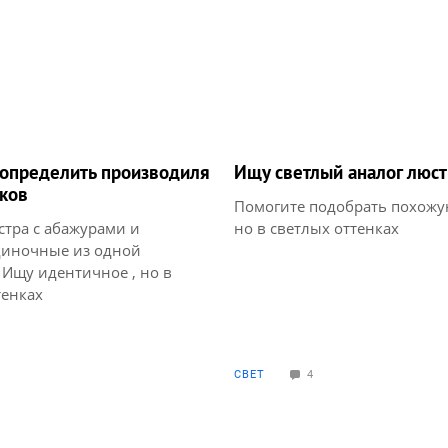
определить производиля
Ищу светлый аналог люст
ков
Помогите подобрать похожу
стра с абажурами и
но в светлых оттенках
диночные из одной
 Ищу идентичное , но в
тенках
СВЕТ
4