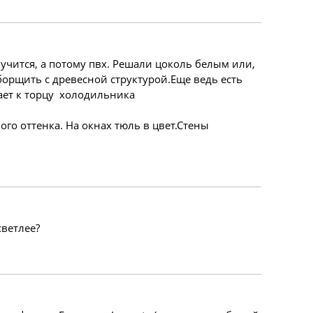
лучится, а потому пвх. Решали цоколь белым или,
еборщить с древесной структурой.Еще ведь есть
ает к торцу холодильника
го оттенка. На окнах тюль в цвет.Стены
светлее?