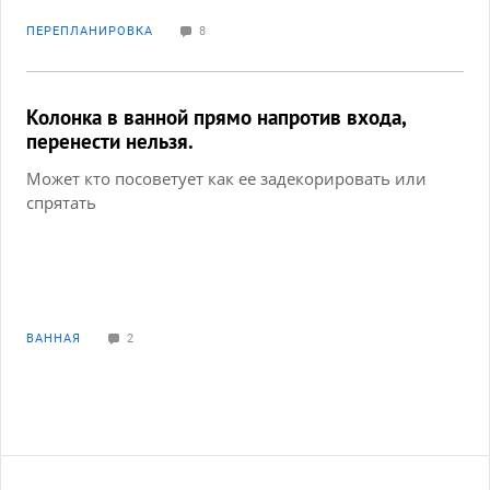
Квартира на 17 этаже, это последний этаж, сверху
ПЕРЕПЛАНИРОВКА
8
техэтаж и лифтовая
Прилагаю план квартиры от застройщика.
Несущие только колонны .
Возведены стены ванны и туалета, больше стен
Колонка в ванной прямо напротив входа,
нет в квартире
перенести нельзя.
Высота потолком 2,70 м
Может кто посоветует как ее задекорировать или
В квартире электроплита
спрятать
Проживать будет одна девушка с собакой
лабрадор, в перспективе будет вторая собака.
Чего хотелось бы:
-Кухню объединить с гостиной. Желательно,
ВАННАЯ
2
чтобы был островок, на котором будет
электроплита. (без барной стойки) Готовить будет
немного
-В гостиной хочется фальш-камин.
-Очень важен кабинет с окном, не нужно
большой, небольшой кабинет.