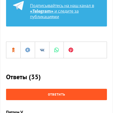
Подписывайтесь на наш канал в
«Telegram»
и следите за
публикациями
Ответы (
35
)
ОТВЕТИТЬ
Патрон V