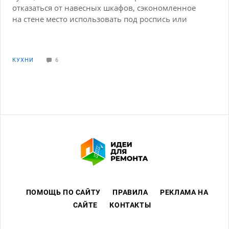
отказаться от навесных шкафов, сэкономленное
на стене место использовать под роспись или
принт, визуально расширяющие пространство. Кто
сталкивался, будем благодарны за идеи:)
(продавцы кухонь ничего особенного пока не
КУХНИ
6
предложили в своих дизайн проектах)
ПОМОЩЬ ПО САЙТУ
ПРАВИЛА
РЕКЛАМА НА
САЙТЕ
КОНТАКТЫ