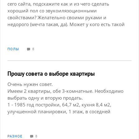
сего сайта, подскажите как и из чего сделать
хороший пол со звукоилязоционными
свойствами? Желательно своими руками и
недорого (мечта такая, да). Может у кого есть такой
опыт? Может и пошаговые работы есть? Как
материал подобрать? Очень нуждаемся в таком
полу, так как слышимость в доме великолепная.
ПОЛЫ
8
Надоело по утрам в выходные слушать как сосед
снизу ругается с телевизором )
Прошу совета о выборе квартиры
Очень нужен совет.
Имеем 2 квартиры, обе 3-комнатные. Необходимо
выбрать одну и вторую продать.
1 - 1985 год постройки, 64,7 м2, кухня 8,4 м2,
улучшенной планировки, 1 этаж, в соседней
квартире продовольственный магазин, балкона
нет. Живем в ней 30 лет. В 2 комнатах свежий,
современный, качественный ремонт под себя.
РАЗНОЕ
8
Рядом магазины, остановки транспорта. Из