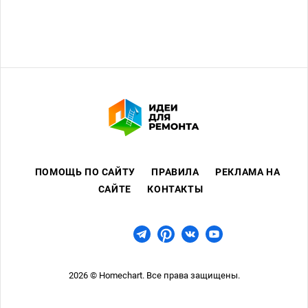
минусов: вид из спален на помойку (из кухни и
гостиной - во двор, на детскую площадку), в
гостиной, кухне, коридоре, санузлах старый и
неудобный ремонт, очень много грязи и пыли, за
2-3 дня на подоконниках слой земли.
2 - около 68 м2, сталинка 195… года постройки, 3
этаж, балкон. Получили в наследство. Ремонту 10
лет (делал муж). Прекрасный вид из окон на парк,
на С-В (кухня и 1 спальня) и Ю-В (гостиная, 2
спальня и балкон в 1 спальне). Очень уютный
уединенный дворик, хотя дом на центральной
ПОМОЩЬ ПО САЙТУ
ПРАВИЛА
РЕКЛАМА НА
улице. Из минусов: старый дом, ремонт не под
САЙТЕ
КОНТАКТЫ
себя (не устаивают некоторые материалы, цвета,
розетки и др.мелочь),...
2026 © Homechart. Все права защищены.