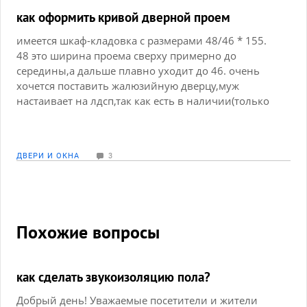
как оформить кривой дверной проем
имеется шкаф-кладовка с размерами 48/46 * 155.
48 это ширина проема сверху примерно до
середины,а дальше плавно уходит до 46. очень
хочется поставить жалюзийную дверцу,муж
настаивает на лдсп,так как есть в наличии(только
под размеры подогнать осталось). но как в кривой
проем ровную дверь поставить. выравнивать до
46 штукатуркой?а еще варианты есть?
ДВЕРИ И ОКНА
3
Похожие вопросы
как сделать звукоизоляцию пола?
Добрый день! Уважаемые посетители и жители