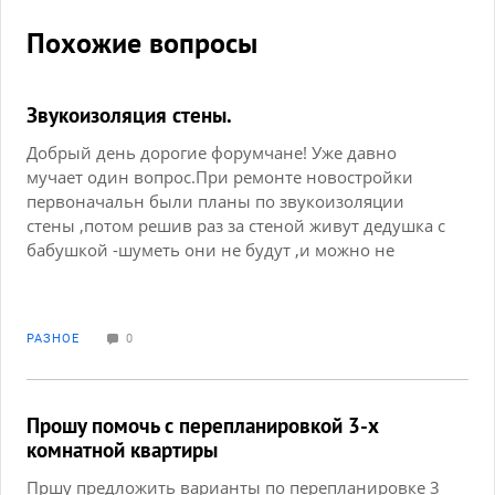
Похожие вопросы
Звукоизоляция стены.
Добрый день дорогие форумчане! Уже давно
мучает один вопрос.При ремонте новостройки
первоначальн были планы по звукоизоляции
стены ,потом решив раз за стеной живут дедушка с
бабушкой -шуметь они не будут ,и можно не
заморачиваться . Ох и пожалела я об этом горько
потом .Сказать что звукоизоляция плохая ни
сказать ничего. Кашель и чихания по ночам это
РАЗНОЕ
0
нечто. Проблема в натяжном потолке .Если
сделать звукоизоляцию стены до натяжного
потолка,будет ли в этом смысл? Или надо
демонтировать потолок?
Прошу помочь с перепланировкой 3-х
комнатной квартиры
Пршу предложить варианты по перепланировке 3