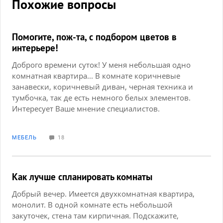
Похожие вопросы
Помогите, пож-та, с подбором цветов в
интерьере!
Доброго времени суток! У меня небольшая одно
комнатная квартира... В комнате коричневые
занавески, коричневый диван, черная техника и
тумбочка, так де есть немного белых элементов.
Интересует Ваше мнение специалистов.
Правильно ли будет выбрать следующее решение:
темно-коричневый с шоколадным оттенком
МЕБЕЛЬ
18
ламинат, бежевые обои, темно-коричневые двери
с белым стеклом, плинтус немного темнее пола? И
правильно ли будет сделать во всей квартире пол
и обои одинаковые? Заранее спасибо!
Как лучше спланировать комнаты
Добрый вечер. Имеется двухкомнатная квартира,
монолит. В одной комнате есть небольшой
закуточек, стена там кирпичная. Подскажите,