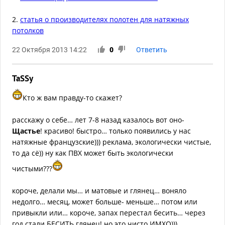
2.
статья о производителях полотен для натяжных
потолков
22 Октября 2013 14:22
0
Ответить
TaSSy
Кто ж вам правду-то скажет?
расскажу о себе… лет 7-8 назад казалось вот оно-
Щастье
! красиво! быстро… только появились у нас
натяжные французские))) реклама, экологически чистые,
то да сё)) ну как ПВХ может быть экологически
чистыми???
короче, делали мы… и матовые и глянец… воняло
недолго… месяц, может больше- меньше… потом или
привыкли или… короче, запах перестал бесить… через
год стали БЕСИТЬ глянец! но это чисто ИМХО)))