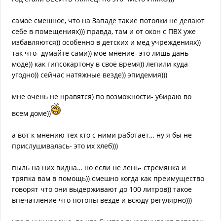
самое смешное, что на Западе такие потолки не делают
себе в помещениях))) правда, там и от окон с ПВХ уже
избавляются)) особенно в детских и мед учреждениях))
так что- думайте сами)) моё мнение- это лишь дань
моде)) как гипсокартону в своё время)) лепили куда
угодно)) сейчас натяжные везде)) эпидемия)))
мне очень не нравятся) по возможности- убираю во
всем доме))
а вот к мнению тех кто с ними работает… ну я бы не
прислушивалась- это их хлеб)))
пыль на них видна… но если не лень- стремянка и
тряпка вам в помощь)) смешно когда как преимущество
говорят что они выдерживают до 100 литров)) такое
впечатление что потопы везде и всюду регулярно)))