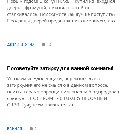
Новым годом! В канун н.г.сын купил кв.,входная
дверь с фрамугой, никогда с такой не
сталкивались. Подскажите как лучше поступить?
Продавцы дверей предлагают кто кирпичем, кто
пеноблоками заложить,мы склоняемся заказать
дверь с метал.добором(листом),это дороже и
дольше ждать,но надёжнее как нам кажется.
ДВЕРИ И ОКНА
12
Владельцы таких дверей, посоветуйте как сделать
лучше?
Посоветуйте затирку для ванной комнаты!
Уважаемые Вдолевщики, порекомендуйте
затирку,ничего не смыслю в данном вопросе,
плитка керама марацци вилланелла беж,продавец
советует LITOCHROM 1- 6 LUXURY ПЕСОЧНЫЙ
С.130. Буду всем признательна
ВАННАЯ
2