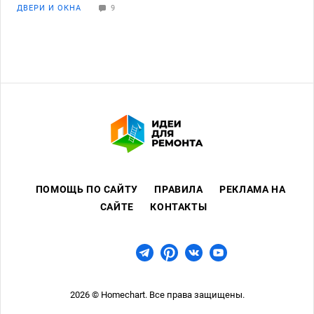
ДВЕРИ И ОКНА
9
комнате, где стоит окно - сухо, никаким наплывов
воды. Скажите - что со створками? Что с водою -
врядли это норма?
ПОМОЩЬ ПО САЙТУ
ПРАВИЛА
РЕКЛАМА НА
САЙТЕ
КОНТАКТЫ
2026 © Homechart. Все права защищены.