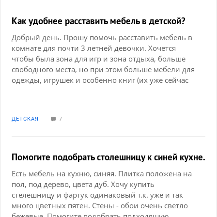
Как удобнее расставить мебель в детской?
Добрый день. Прошу помочь расставить мебель в
комнате для почти 3 летней девочки. Хочется
чтобы была зона для игр и зона отдыха, больше
свободного места, но при этом больше мебели для
одежды, игрушек и особенно книг (их уже сейчас
много). Конечно сейчас ребенку много мебели не
нужно, но со временем понадобится больше ,
особенно в школе, предполагается эту мебель не
ДЕТСКАЯ
7
менять долго (уж очень мы устали от этих
ремонтов). Диван скорее для меня и гостей, тк
сейчас живем в малюсенькой однушке, ребенок
долго будет привыкать к отдельной комнате.
Помогите подобрать столешницу к синей кухне.
Есть мебель на кухню, синяя. Плитка положена на
пол, под дерево, цвета дуб. Хочу купить
стелешницу и фартук одинаковый т.к. уже и так
много цветных пятен. Стены - обои очень светло
бежевые. Помогите подобрать подходящую