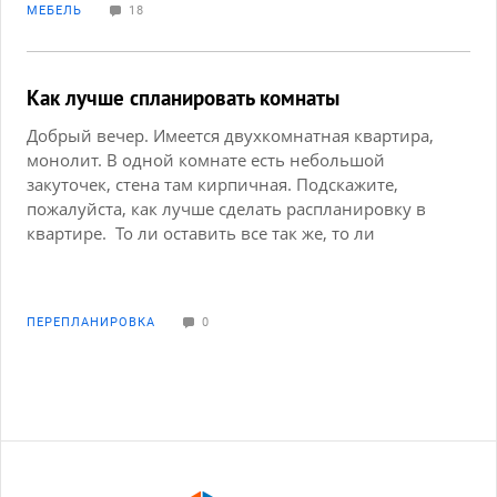
МЕБЕЛЬ
18
ламинат, бежевые обои, темно-коричневые двери
с белым стеклом, плинтус немного темнее пола? И
правильно ли будет сделать во всей квартире пол
и обои одинаковые? Заранее спасибо!
Как лучше спланировать комнаты
Добрый вечер. Имеется двухкомнатная квартира,
монолит. В одной комнате есть небольшой
закуточек, стена там кирпичная. Подскажите,
пожалуйста, как лучше сделать распланировку в
квартире. То ли оставить все так же, то ли
попытаться из закуточка сделать небольшую ю
комнату, разделив большую на две. Но как лучше
распланировать никак не могу додуматься.
ПЕРЕПЛАНИРОВКА
0