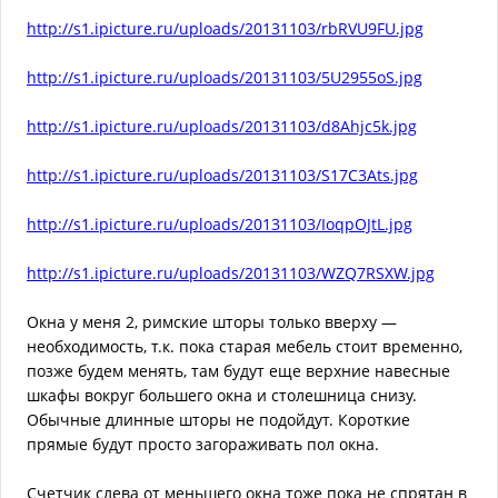
http://s1.ipicture.ru/uploads/20131103/rbRVU9FU.jpg
http://s1.ipicture.ru/uploads/20131103/5U2955oS.jpg
http://s1.ipicture.ru/uploads/20131103/d8Ahjc5k.jpg
http://s1.ipicture.ru/uploads/20131103/S17C3Ats.jpg
http://s1.ipicture.ru/uploads/20131103/IoqpOJtL.jpg
http://s1.ipicture.ru/uploads/20131103/WZQ7RSXW.jpg
Окна у меня 2, римские шторы только вверху —
необходимость, т.к. пока старая мебель стоит временно,
позже будем менять, там будут еще верхние навесные
шкафы вокруг большего окна и столешница снизу.
Обычные длинные шторы не подойдут. Короткие
прямые будут просто загораживать пол окна.
Счетчик слева от меньшего окна тоже пока не спрятан в