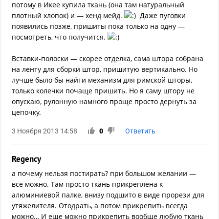
потому в Икее купила ткань (она там натуральный
плотный хлопок) и — хенд мейд.
Даже пуговки
появились позже, пришиты пока только на одну —
посмотреть, что получится.
Вставки-полоски — скорее отделка, сама штора собрана
на ленту для сборки штор, пришитую вертикально. Но
лучше было бы найти механизм для римской шторы,
только колечки почаще пришить. Но я саму штору не
опускаю, рулонную намного проще просто дернуть за
цепочку.
3 Ноября 2013 14:58
0
Ответить
Regency
а почему нельзя постирать? при большом желании —
все можно. Там просто ткань прикреплена к
алюминиевой палке, внизу подшито в виде прорези для
утяжелителя. Отодрать, а потом прикрепить всегда
можно… И еще можно прикрепить вообще любую ткань