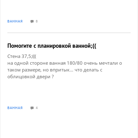
оранжевого цвета меня уже потянуло на сине-
зеленых китов и полосочки. В декоре присутствует
также зеленый цвет(на фото видно более-менее),
ВАННАЯ
8
может зря я с оранжевым затеяла? Подстажите!
Помогите с планировкой ванной;((
Стена 37,5;(((
на одной стороне ванная 180/80 очень мечтали о
таком размере, но впритык... что делать с
облицовкой двери ?
Хотклось бы ещё впихнуть туалет, раковина и
машинка стиральная
ВАННАЯ
4
мне кажется не реально